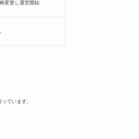
称変更し運営開始
。
行っています。