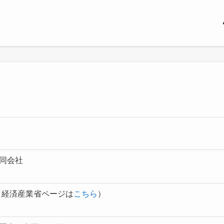
同会社
（経済産業省ページは
こちら
）